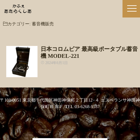
カテゴリー:
蓄音機販売
日本コロムビア 最高級ポータブル蓄音
機 MODEL-221
2024年6月1日
〒101-0051 東京都千代田区神田神保町２丁目12−４ エスペランサ神田神
保町Ⅲ B1F /TEL:03-6268-9187